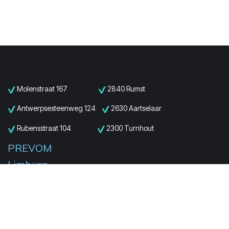
Molenstraat 167
2840 Rumst
Antwerpsesteenweg 124
2630 Aartselaar
Rubensstraat 104
2300 Turnhout
PREVOM
Limburg
Everselstraat 133
3580 Beringen
PREVOM
Oost-Vlaanderen