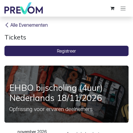
Overslaan naar inhoud
Alle Evenementen
Tickets
Registreer
EHBO bijscholing (4uur)
Nederlands 18/11/2026
Opfrissing voor ervaren deelnemers
november 2026