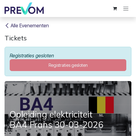
Overslaan naar inhoud
Alle Evenementen
Tickets
Registraties gesloten
Registraties gesloten
Opleiding elektriciteit
BA4 Frans 30-03-2026