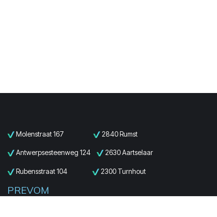
Molenstraat 167
2840 Rumst
Antwerpsesteenweg 124
2630 Aartselaar
Rubensstraat 104
2300 Turnhout
PREVOM
Limburg