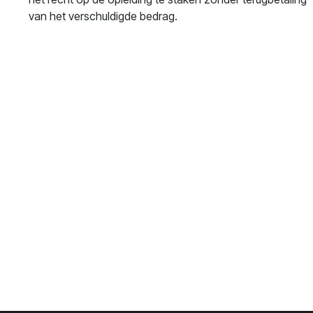
van het verschuldigde bedrag.
PREVOM
PREVOM
Oost-Vlaanderen
West-
Vlaanderen
33
Ninovesteenweg 198
9320 Aalst
Krakeleweg 39
8000 Brugge
​BE0731.673.473