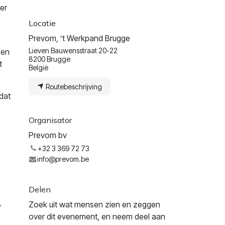
er
Locatie
Prevom, ’t Werkpand Brugge
Lieven Bauwensstraat 20-22
ben
8200 Brugge
t
België
Routebeschrijving
dat
Organisator
Prevom bv
+32 3 369 72 73
info@prevom.be
Delen
Zoek uit wat mensen zien en zeggen
over dit evenement, en neem deel aan