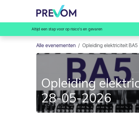
Overslaan naar inhoud
Home
Opleidingen
Va
Altijd een stap voor op risico's en gevaren
Alle evenementen
Opleiding elektriciteit B
Opleiding elektr
28-05-2026