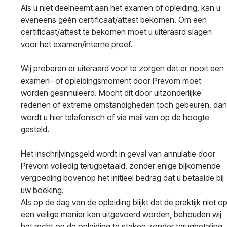
Als u niet deelneemt aan het examen of opleiding, kan u
eveneens géén certificaat/attest bekomen. Om een
certificaat/attest te bekomen moet u uiteraard slagen
voor het examen/interne proef.
Wij proberen er uiteraard voor te zorgen dat er nooit een
examen- of opleidingsmoment door Prevom moet
worden geannuleerd. Mocht dit door uitzonderlijke
redenen of extreme omstandigheden toch gebeuren, da
wordt u hier telefonisch of via mail van op de hoogte
gesteld.
Het inschrijvingsgeld wordt in geval van annulatie door
Prevom volledig terugbetaald, zonder enige bijkomende
vergoeding bovenop het initieel bedrag dat u betaalde bij
uw boeking.
Als op de dag van de opleiding blijkt dat de praktijk niet o
een veilige manier kan uitgevoerd worden, behouden wij
het recht op de opleiding te staken zonder terugbetaling