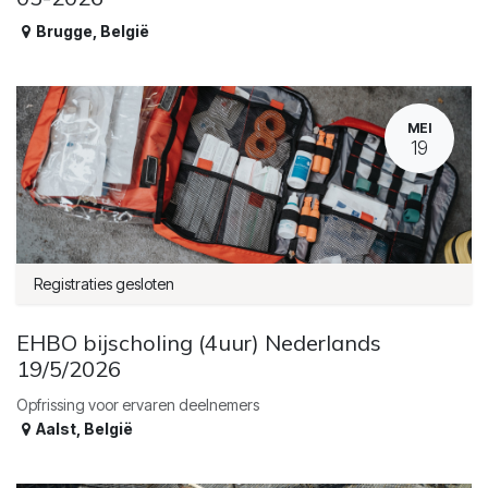
Brugge
,
België
MEI
19
Registraties gesloten
EHBO bijscholing (4uur) Nederlands
19/5/2026
Opfrissing voor ervaren deelnemers
Aalst
,
België