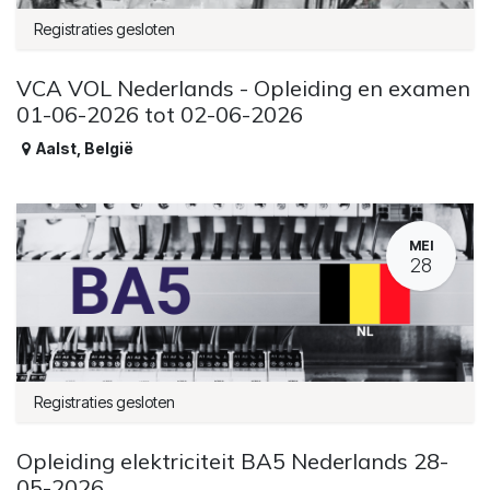
Registraties gesloten
VCA VOL Nederlands - Opleiding en examen
01-06-2026 tot 02-06-2026
Aalst
,
België
MEI
28
Registraties gesloten
Opleiding elektriciteit BA5 Nederlands 28-
05-2026