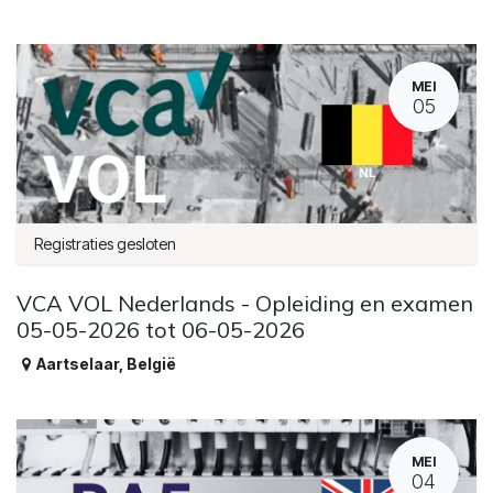
MEI
05
Registraties gesloten
VCA VOL Nederlands - Opleiding en examen
05-05-2026 tot 06-05-2026
Aartselaar
,
België
MEI
04