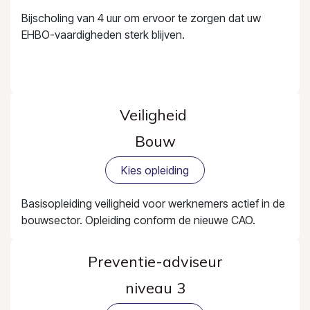
Bijscholing van 4 uur om ervoor te zorgen dat uw
EHBO-vaardigheden sterk blijven.
Veiligheid
Bouw
Kies opleiding
Basisopleiding veiligheid voor werknemers actief in de
bouwsector. Opleiding conform de nieuwe CAO.
Preventie-adviseur
niveau 3