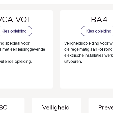
VCA VOL
BA4
Kies opleiding
Kies opleiding
ng speciaal voor
Veiligheidsopleiding voor 
 met een leidinggevende
die regelmatig aan (of rond
elektrische installaties we
ullende opleiding.
uitvoeren.
BO
Veiligheid
Preve