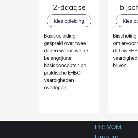
2-daagse
bijsc
Kies opleiding
Kies op
Basisopleiding
Bijscholing
gespreid over twee
om ervoor 
dagen waarin we de
dat uw EH
belangrijkste
vaardighed
basisconcepten en
blijven.
praktische EHBO-
vaardigheden
overlopen.
PREVOM
Limburg