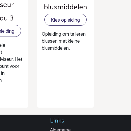
seur
blusmiddelen
au 3
Kies opleiding
leiding
Opleiding om te leren
blussen met kleine
ele
blusmiddelen.
ot
viseur. Het
tpunt voor
 in
n
Links
Algemene