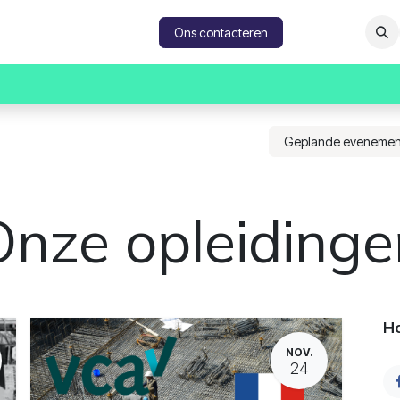
catures
Contacteer ons
Ons contacteren
Geplande eveneme
Onze opleidinge
Ho
NOV.
24