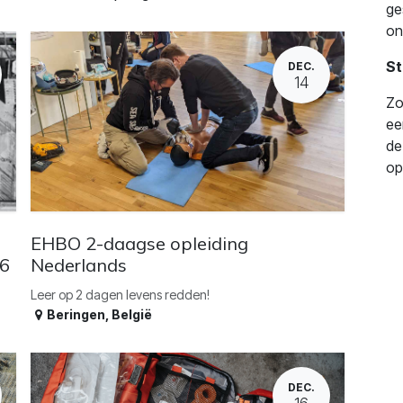
ge
on
St
DEC.
14
Zo
ee
de
op
EHBO 2-daagse opleiding
26
Nederlands
Leer op 2 dagen levens redden!
Beringen
,
België
DEC.