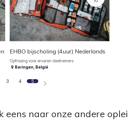
16
en
EHBO bijscholing (4uur) Nederlands
Opfrissing voor ervaren deelnemers
Beringen
,
België
3
4
5
ok eens naar onze andere ople