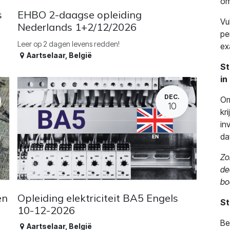
om
s
EHBO 2-daagse opleiding
Vu
Nederlands 1+2/12/2026
pe
Leer op 2 dagen levens redden!
ex
Aartselaar
,
België
St
in
DEC.
Om
10
kr
in
da
Zo
de
bo
en
Opleiding elektriciteit BA5 Engels
St
10-12-2026
Be
Aartselaar
,
België