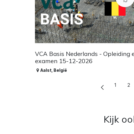
15
VCA Basis Nederlands - Opleiding 
examen 15-12-2026
Aalst
,
België
1
2
Kijk o