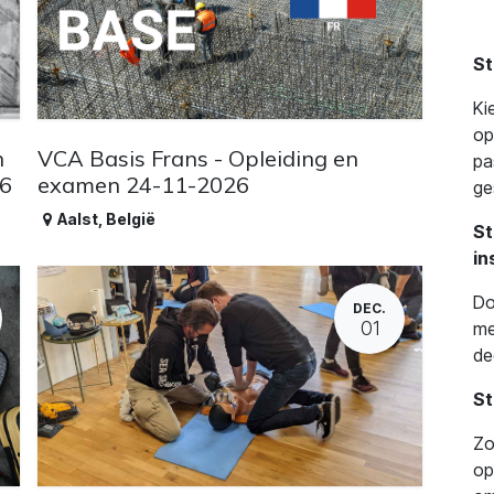
St
Ki
op
n
VCA Basis Frans - Opleiding en
pa
26
examen 24-11-2026
ge
Aalst
,
België
St
in
Do
DEC.
01
me
de
St
Zo
op