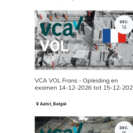
DEC.
14
VCA VOL Frans - Opleiding en
examen 14-12-2026 tot 15-12-20
Aalst
,
België
DEC.