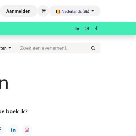
Aanmelden
Nederlands (BE)
nten
n
e boek ik?