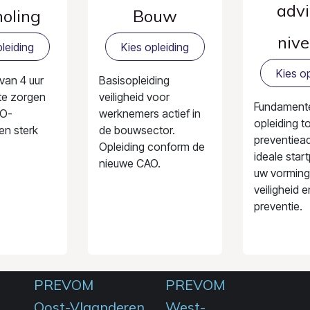
advi
holing
Bouw
nive
leiding
Kies opleiding
Kies op
 van 4 uur
Basisopleiding
te zorgen
veiligheid voor
Fundament
BO-
werknemers actief in
opleiding t
en sterk
de bouwsector.
preventiead
Opleiding conform de
ideale star
nieuwe CAO.
uw vorming
veiligheid e
preventie.
PREVOM
PREVOM
Oost-Vlaanderen
West-