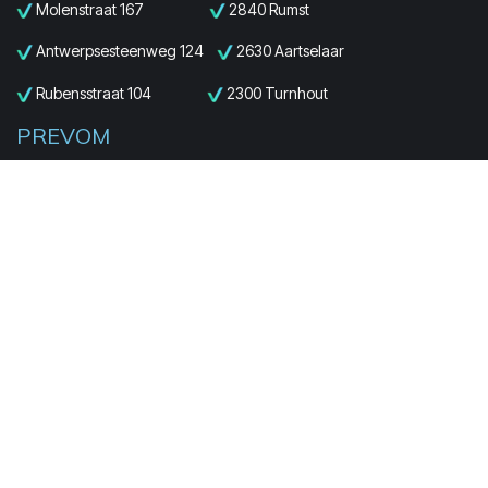
Molenstraat 167
2840 Rumst
Antwerpsesteenweg 124
2630 Aartselaar
Rubensstraat 104
2300 Turnhout
PREVOM
Limburg
Everselstraat 133
3580 Beringen
PREVOM
Oost-Vlaanderen
Ninovesteenweg 198
9320 Aalst
PREVOM
West-Vlaanderen
Krakeleweg 39
8000 Brugge