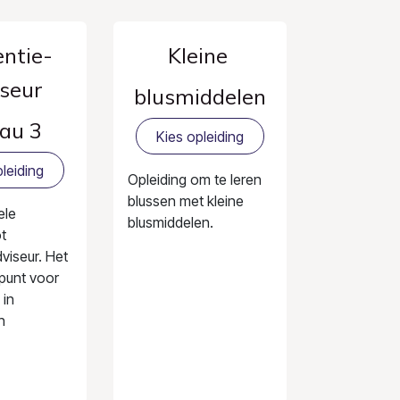
ntie-
Kleine
seur
blusmiddelen
au 3
Kies opleiding
leiding
Opleiding om te leren
blussen met kleine
ele
blusmiddelen.
ot
viseur. Het
tpunt voor
 in
n