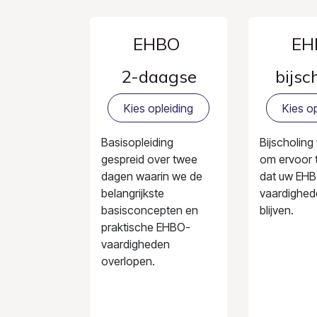
EHBO
EH
2-daagse
bijsc
Kies opleiding
Kies op
Basisopleiding
Bijscholing
gespreid over twee
om ervoor 
dagen waarin we de
dat uw EH
belangrijkste
vaardighed
basisconcepten en
blijven.
praktische EHBO-
vaardigheden
overlopen.