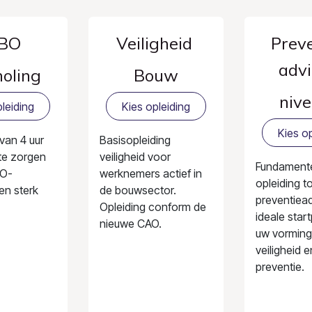
BO
Veiligheid
Preve
advi
holing
Bouw
nive
leiding
Kies opleiding
Kies op
 van 4 uur
Basisopleiding
te zorgen
veiligheid voor
Fundament
BO-
werknemers actief in
opleiding t
en sterk
de bouwsector.
preventiead
Opleiding conform de
ideale star
nieuwe CAO.
uw vorming
veiligheid e
preventie.