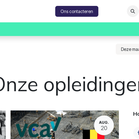
catures
Contacteer ons
Ons contacteren
Deze ma
Onze opleidinge
Ho
AUG.
20