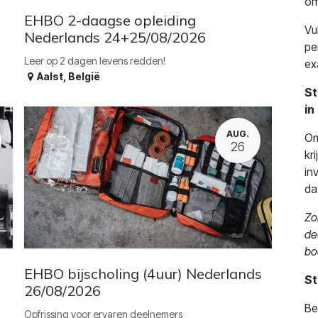
om
EHBO 2-daagse opleiding
Vu
Nederlands 24+25/08/2026
pe
Leer op 2 dagen levens redden!
ex
Aalst
,
België
St
in
AUG.
Om
26
kr
in
da
Zo
de
bo
EHBO bijscholing (4uur) Nederlands
St
26/08/2026
Be
Opfrissing voor ervaren deelnemers