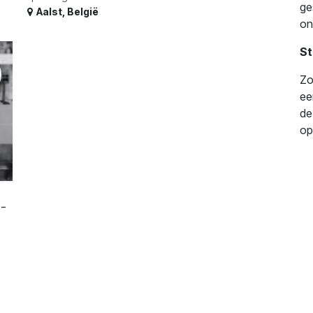
ge
Aalst
,
België
on
St
Zo
ee
de
op
-