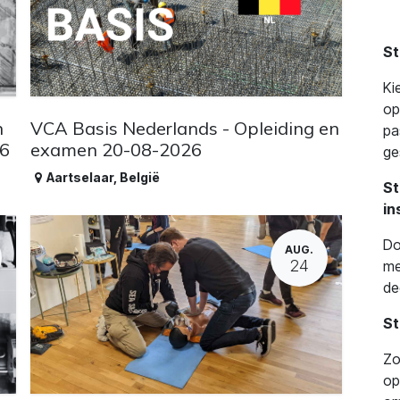
St
Ki
op
n
VCA Basis Nederlands - Opleiding en
pa
26
examen 20-08-2026
ge
Aartselaar
,
België
St
in
Do
AUG.
24
me
de
St
Zo
op