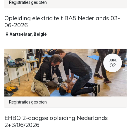
Registraties gesloten
Opleiding elektriciteit BA5 Nederlands 03-
06-2026
Aartselaar
,
België
JUN.
02
Registraties gesloten
EHBO 2-daagse opleiding Nederlands
2+3/06/2026