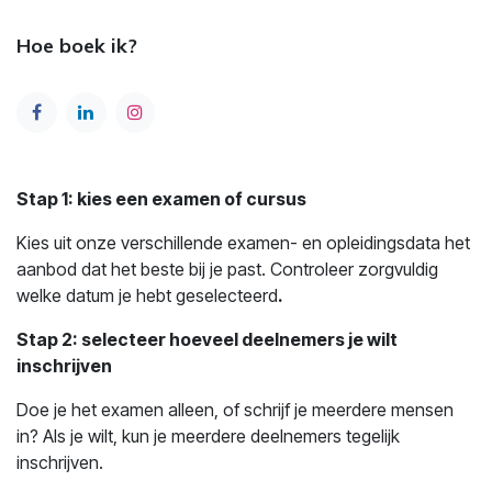
Hoe boek ik?
Stap 1: kies een examen of cursus
Kies uit onze verschillende examen- en opleidingsdata het
aanbod dat het beste bij je past. Controleer zorgvuldig
welke datum je hebt geselecteerd
.
Stap 2: selecteer hoeveel deelnemers je wilt
inschrijven
Doe je het examen alleen, of schrijf je meerdere mensen
in? Als je wilt, kun je meerdere deelnemers tegelijk
inschrijven.