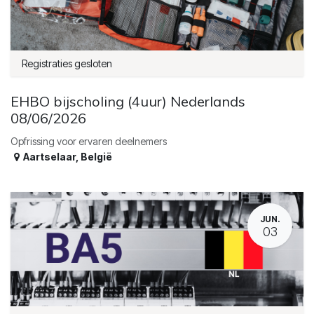
Registraties gesloten
EHBO bijscholing (4uur) Nederlands
08/06/2026
Opfrissing voor ervaren deelnemers
Aartselaar
,
België
JUN.
03