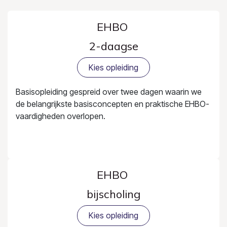
EHBO
2-daagse
Kies opleiding
Basisopleiding gespreid over twee dagen waarin we
de belangrijkste basisconcepten en praktische EHBO-
vaardigheden overlopen.
EHBO
bijscholing
Kies opleiding