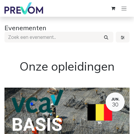
Overslaan naar inhoud
Evenementen
Onze opleidingen
JUN.
30