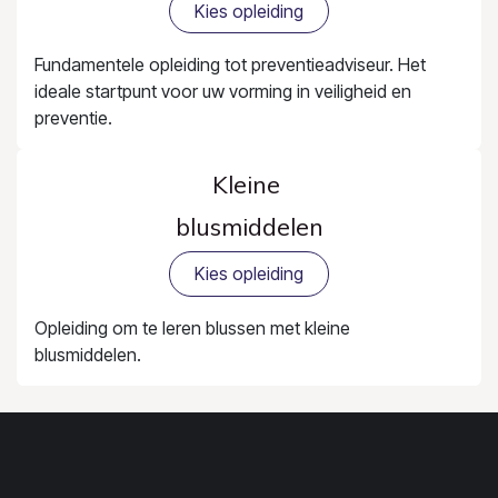
Kies opleiding
Fundamentele opleiding tot preventieadviseur. Het
ideale startpunt voor uw vorming in veiligheid en
preventie.
Kleine
blusmiddelen
Kies opleiding
Opleiding om te leren blussen met kleine
blusmiddelen.