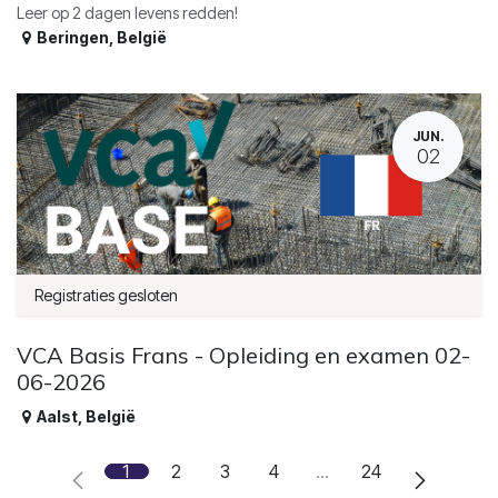
Leer op 2 dagen levens redden!
Beringen
,
België
JUN.
02
Registraties gesloten
VCA Basis Frans - Opleiding en examen 02-
06-2026
Aalst
,
België
1
2
3
4
…
24