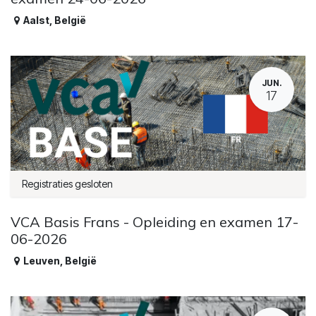
Aalst
,
België
JUN.
17
Registraties gesloten
VCA Basis Frans - Opleiding en examen 17-
06-2026
Leuven
,
België