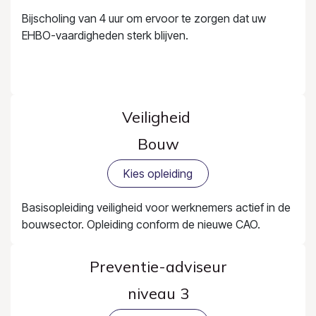
Bijscholing van 4 uur om ervoor te zorgen dat uw
EHBO-vaardigheden sterk blijven.
Veiligheid
Bouw
Kies opleiding
Basisopleiding veiligheid voor werknemers actief in de
bouwsector. Opleiding conform de nieuwe CAO.
Preventie-adviseur
niveau 3