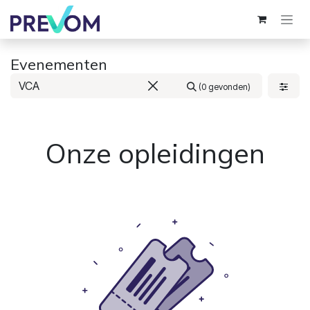
Overslaan naar inhoud
Evenementen
(0 gevonden)
Onze opleidingen