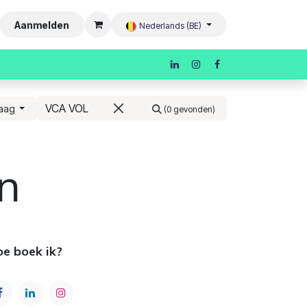
Aanmelden
Nederlands (BE)
aag
(0 gevonden)
n
e boek ik?