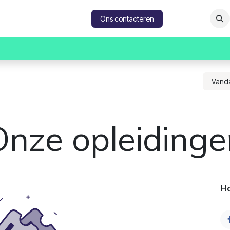
catures
Contacteer ons
Ons contacteren
Vand
Onze opleidinge
Ho