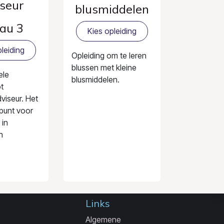
seur
blusmiddelen
au 3
Kies opleiding
leiding
Opleiding om te leren
blussen met kleine
ele
blusmiddelen.
ot
viseur. Het
tpunt voor
 in
n
Links
Algemene