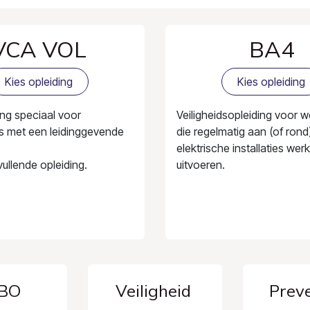
VCA VOL
BA4
Kies opleiding
Kies opleiding
ng speciaal voor
Veiligheidsopleiding voor 
 met een leidinggevende
die regelmatig aan (of rond
elektrische installaties we
ullende opleiding.
uitvoeren.
BO
Veiligheid
Preve