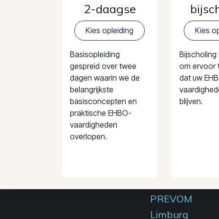
2-daagse
bijsc
Kies opleiding
Kies op
Basisopleiding
Bijscholing
gespreid over twee
om ervoor 
dagen waarin we de
dat uw EH
belangrijkste
vaardighed
basisconcepten en
blijven.
praktische EHBO-
vaardigheden
overlopen.
PREVOM
Limburg