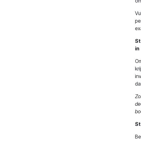
om
Vu
pe
ex
St
in
Om
kr
in
da
Zo
de
bo
St
Be