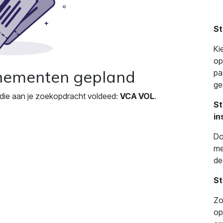
St
Ki
op
nementen gepland
pa
ge
ie aan je zoekopdracht voldeed:
VCA VOL
.
St
in
Do
me
de
St
Zo
op