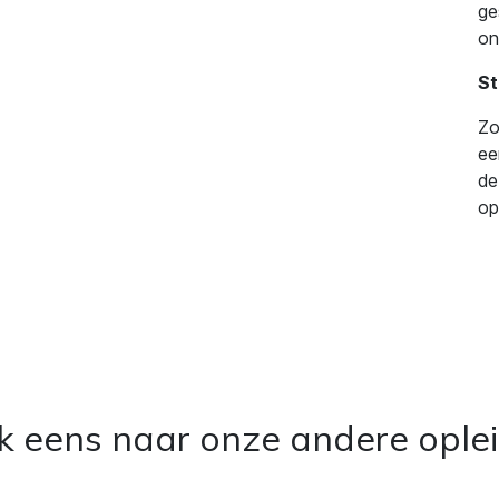
ge
on
St
Zo
ee
de
op
ok eens naar onze andere ople