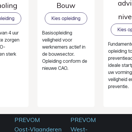
advi
holing
Bouw
nive
leiding
Kies opleiding
Kies op
 van 4 uur
Basisopleiding
te zorgen
veiligheid voor
Fundament
BO-
werknemers actief in
opleiding t
en sterk
de bouwsector.
preventiead
Opleiding conform de
ideale star
nieuwe CAO.
uw vorming
veiligheid e
preventie.
PREVOM
PREVOM
Oost-Vlaanderen
West-