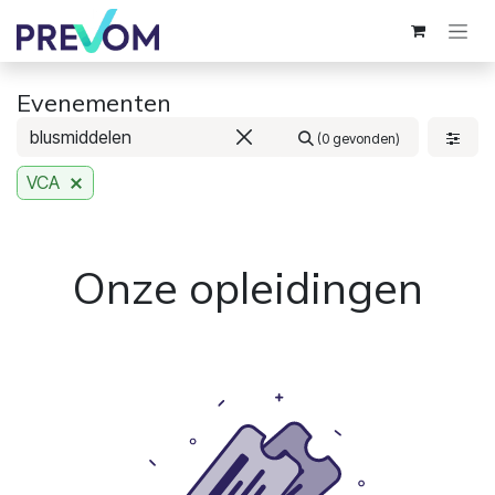
Overslaan naar inhoud
Evenementen
(0 gevonden)
VCA
Onze opleidingen