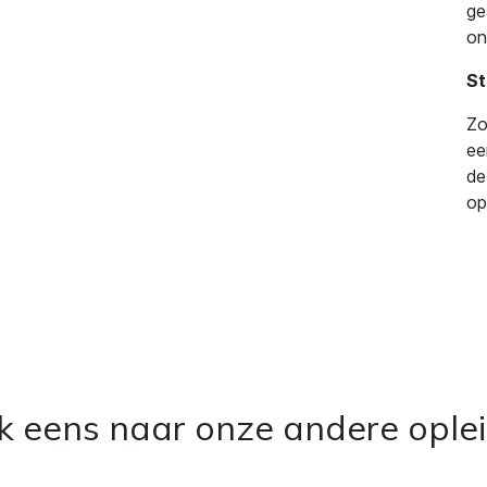
ge
on
St
Zo
ee
de
op
ok eens naar onze andere ople