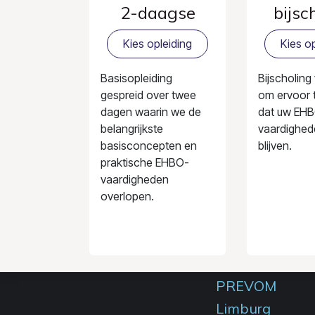
2-daagse
bijsc
Kies opleiding
Kies op
Basisopleiding
Bijscholing
gespreid over twee
om ervoor 
dagen waarin we de
dat uw EH
belangrijkste
vaardighed
basisconcepten en
blijven.
praktische EHBO-
vaardigheden
overlopen.
PREVOM
Limburg