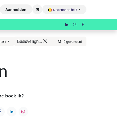
Aanmelden
Nederlands (BE)
nten
(0 gevonden)
n
e boek ik?