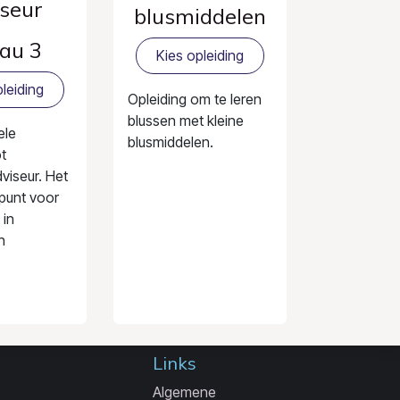
seur
blusmiddelen
au 3
Kies opleiding
leiding
Opleiding om te leren
blussen met kleine
ele
blusmiddelen.
ot
viseur. Het
tpunt voor
 in
n
Links
Algemene