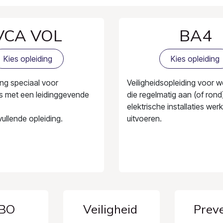
VCA VOL
BA4
Kies opleiding
Kies opleiding
ng speciaal voor
Veiligheidsopleiding voor 
 met een leidinggevende
die regelmatig aan (of rond
elektrische installaties we
ullende opleiding.
uitvoeren.
BO
Veiligheid
Preve