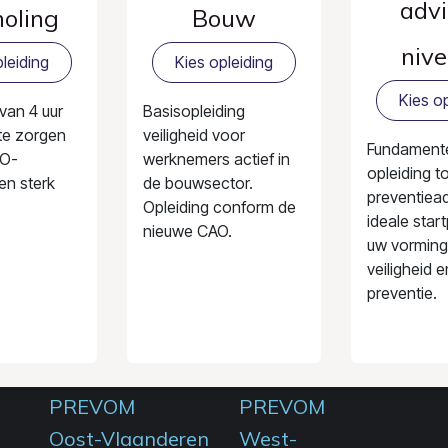
advi
holing
Bouw
nive
leiding
Kies opleiding
Kies op
 van 4 uur
Basisopleiding
te zorgen
veiligheid voor
Fundament
BO-
werknemers actief in
opleiding t
en sterk
de bouwsector.
preventiead
Opleiding conform de
ideale star
nieuwe CAO.
uw vorming
veiligheid e
preventie.
PREVOM
PREVOM
Oost-Vlaanderen
West-