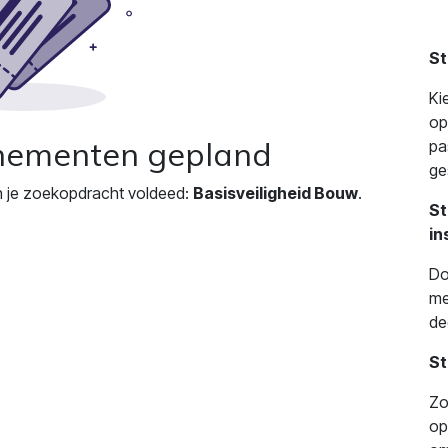
St
Ki
op
nementen gepland
pa
ge
 je zoekopdracht voldeed:
Basisveiligheid Bouw
.
St
in
Do
me
de
St
Zo
op