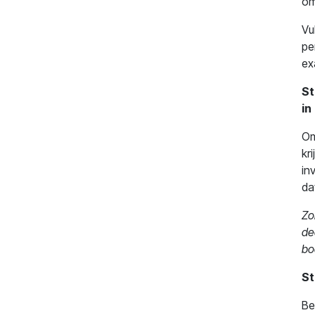
om
Vu
pe
ex
St
in
Om
kr
in
da
Zo
de
bo
St
Be