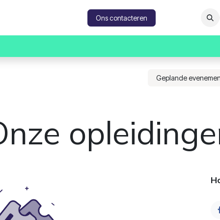
catures
Contacteer ons
Ons contacteren
Geplande eveneme
Onze opleidinge
Ho