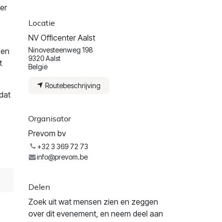
er
Locatie
NV Officenter Aalst
Ninovesteenweg 198
ben
9320 Aalst
t
België
Routebeschrijving
dat
Organisator
Prevom bv
+32 3 369 72 73
info@prevom.be
Delen
Zoek uit wat mensen zien en zeggen
over dit evenement, en neem deel aan