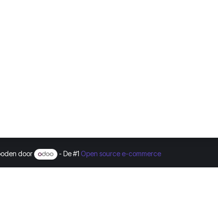
Algemene
voorwaarden
Grauwmeer 1
Privacy Policy
3001 Leuven
oden door
- De #1
Open source e-commerce