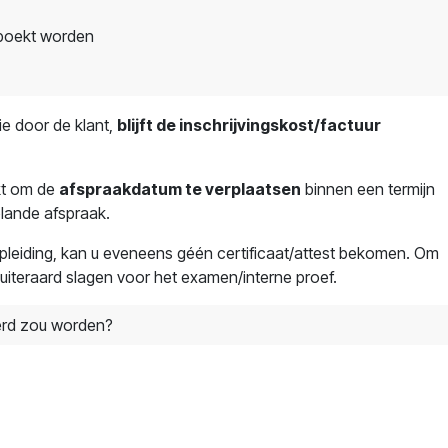
eboekt worden
ie door de klant,
blijft de inschrijvingskost/factuur
kt om de
afspraakdatum te verplaatsen
binnen een termijn
lande afspraak.
pleiding, kan u eveneens géén certificaat/attest bekomen. Om
 uiteraard slagen voor het examen/interne proef.
eerd zou worden?
PREVOM
PREVOM