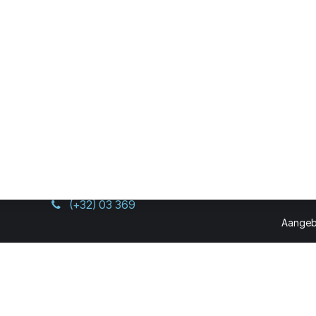
Oost-Vlaanderen
West-
Vlaanderen
33
Ninovesteenweg 198
9320 Aalst
Krakeleweg 39
8000 Brugge
​BE0731.673.473
(+32) 03 369
Aangeb