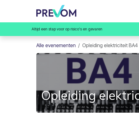
Overslaan naar inhoud
Home
Opleidingen
Va
Altijd een stap voor op risico's en gevaren
Alle evenementen
Opleiding elektriciteit BA
Opleiding elektr