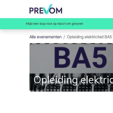
Overslaan naar inhoud
Home
Opleidingen
Va
Altijd een stap voor op risico's en gevaren
Alle evenementen
Opleiding elektriciteit BA
Opleiding elektr