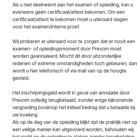
Als u niet deelneemt aan het examen of opleiding, kan u
eveneens géén certificaat/attest bekomen. Om een
certificaat/attest te bekomen moet u uiteraard slagen
voor het examen/interne proef.
Wij proberen er uiteraard voor te zorgen dat er nooit een
examen- of opleidingsmoment door Prevom moet
worden geannuleerd. Mocht dit door uitzonderlijke
redenen of extreme omstandigheden toch gebeuren, da
wordt u hier telefonisch of via mail van op de hoogte
gesteld.
Het inschrijvingsgeld wordt in geval van annulatie door
Prevom volledig terugbetaald, zonder enige bijkomende
vergoeding bovenop het initieel bedrag dat u betaalde bij
uw boeking.
Als op de dag van de opleiding blijkt dat de praktijk niet o
een veilige manier kan uitgevoerd worden, behouden wij
het recht op de opleiding te staken zonder terugbetaling