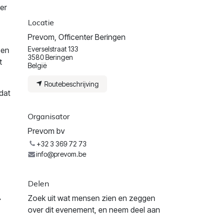
er
Locatie
Prevom, Officenter Beringen
Everselstraat 133
ben
3580 Beringen
t
België
Routebeschrijving
dat
Organisator
Prevom bv
+32 3 369 72 73
info@prevom.be
Delen
Zoek uit wat mensen zien en zeggen
over dit evenement, en neem deel aan