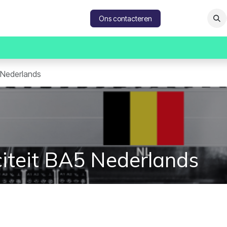
catures
Contacteer ons
Ons contacteren
5 Nederlands
iciteit BA5 Nederlands