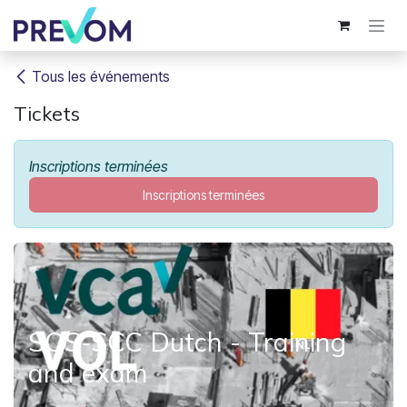
Se rendre au contenu
Tous les événements
Tickets
Inscriptions terminées
Inscriptions terminées
SOS-SCC Dutch - Training
and exam